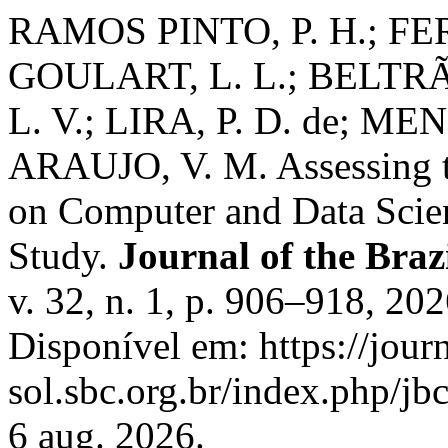
RAMOS PINTO, P. H.; FER
GOULART, L. L.; BELTRÃO
L. V.; LIRA, P. D. de; M
ARAUJO, V. M. Assessing t
on Computer and Data Scie
Study.
Journal of the Braz
v. 32, n. 1, p. 906–918, 20
Disponível em: https://journ
sol.sbc.org.br/index.php/jb
6 aug. 2026.