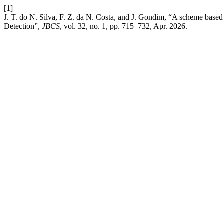
[1]
J. T. do N. Silva, F. Z. da N. Costa, and J. Gondim, “A scheme bas
Detection”,
JBCS
, vol. 32, no. 1, pp. 715–732, Apr. 2026.