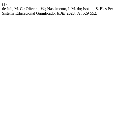
(1)
de Juli, M. C.; Oliveira, W.; Nascimento, I. M. do; Isotani, S. E
Sistema Educacional Gamificado.
RBIE
2023
,
31
, 529-552.