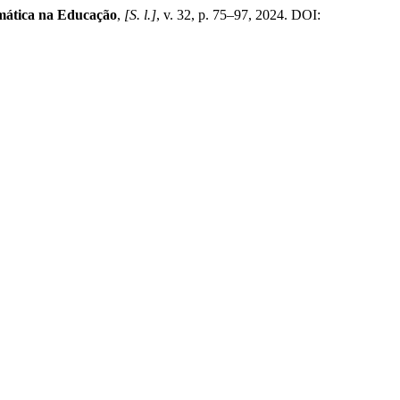
rmática na Educação
,
[S. l.]
, v. 32, p. 75–97, 2024. DOI: