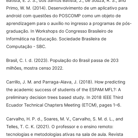
Batista, E. J. S., dos Santos Batista, J., de Souza, R. S., and
Primo, W. M. (2014). Desenvolvimento de um aplicativo para
android com questões do POSCOMP como um objeto de
aprendizagem para o auxílio no ingresso a programas de pós-
graduação. In Workshops do Congresso Brasileiro de
Informática na Educação. Sociedade Brasileira de
Computação - SBC.
Brasil, C. I. d. (2023). População do Brasil passa de 203
milhões, mostra censo 2022.
Carrillo, J. M. and Parraga-Alava, J. (2018). How predicting
the academic success of students of the ESPAM MFL?: A
preliminary decision trees based study. In 2018 IEEE Third
Ecuador Technical Chapters Meeting (ETCM), pages 1–6.
Carvalho, H. P. d., Soares, M. V., Carvalho, S. M. d. L., and
Telles, T. C. K. (2021). O professor e o ensino remoto:
tecnologias e metodologias ativas na sala de aula. Revista