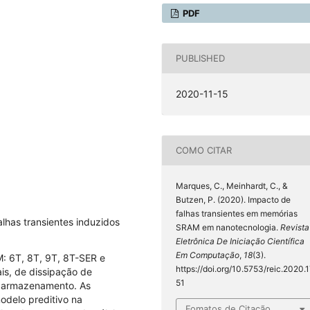
PDF
PUBLISHED
2020-11-15
COMO CITAR
Marques, C., Meinhardt, C., &
Butzen, P. (2020). Impacto de
falhas transientes em memórias
alhas transientes induzidos
SRAM em nanotecnologia.
Revista
Eletrônica De Iniciação Científica
Em Computação
,
18
(3).
M: 6T, 8T, 9T, 8T-SER e
https://doi.org/10.5753/reic.2020.
ais, de dissipação de
51
e armazenamento. As
odelo preditivo na
Fomatos de Citação