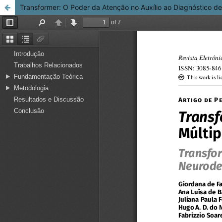
Transformer: O Poder da Atenção no Auxílio ao Diagnóstico d