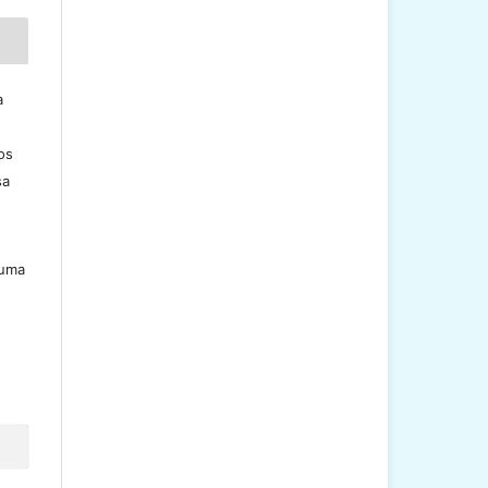
a
os
sa
 uma