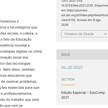
1201, 2021. DOI:
10.5753/rbie.2021.2120. Disponíve
em: https://journals-
sol.sbc.org.br/index.php/rbie/articl
view/2120. Acesso em: 8 ago.
 mudanças e
2026.
icos e tecnológicos que
es sociais, a cultura, a
Fomatos de Citação
 o fato da Educação
 tendência mundial e
nologias digitais na rotina
ISSUE
rmação inicial dos
co das tecnologias
Vol. 29 (2021)
m. Além disso, também
ticas educativas que
SECTION
 de resolver problemas,
ições essenciais para que
Edição Especial :: EduComp
e profissionalmente,
2021
do do trabalho que está
ção que vem se