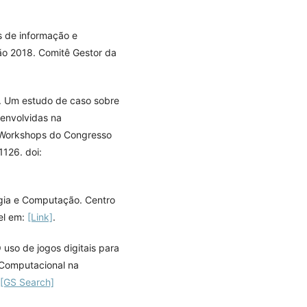
s de informação e
ão 2018. Comitê Gestor da
6). Um estudo de caso sobre
envolvidas na
 Workshops do Congresso
1126. doi:
ogia e Computação. Centro
el em:
[Link]
.
O uso de jogos digitais para
 Computacional na
[GS Search]