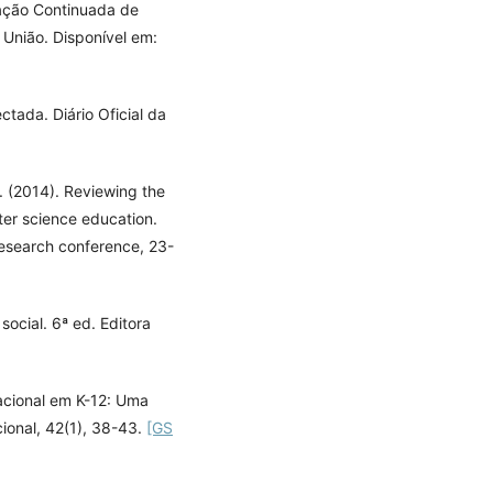
ação Continuada de
 União. Disponível em:
tada. Diário Oficial da
N. (2014). Reviewing the
ter science education.
esearch conference, 23-
social. 6ª ed. Editora
acional em K-12: Uma
ional, 42(1), 38-43.
[GS