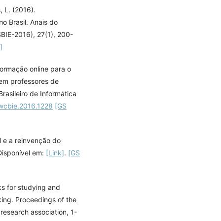
, L. (2016).
 Brasil. Anais do
SBIE-2016), 27(1), 200-
]
 Formação online para o
em professores de
asileiro de Informática
wcbie.2016.1228
[GS
l e a reinvenção do
Disponível em:
[Link]
.
[GS
s for studying and
ing. Proceedings of the
research association, 1-