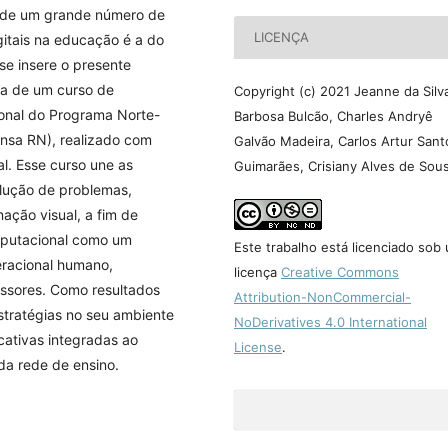
o de um grande número de
LICENÇA
igitais na educação é a do
e insere o presente
cia de um curso de
Copyright (c) 2021 Jeanne da Silv
nal do Programa Norte-
Barbosa Bulcão, Charles Andryê
nsa RN), realizado com
Galvão Madeira, Carlos Artur Sant
l. Esse curso une as
Guimarães, Crisiany Alves de Sou
lução de problemas,
ação visual, a fim de
mputacional como um
Este trabalho está licenciado sob
eracional humano,
licença
Creative Commons
essores. Como resultados
Attribution-NonCommercial-
stratégias no seu ambiente
NoDerivatives 4.0 International
cativas integradas ao
License
.
a rede de ensino.