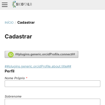
Cadastrar
INÍCIO
/
Cadastrar
##plugins.generic.orcidProfile.connect##
##plugins.generic.orcidProfile.about.title##
Perfil
Nome Próprio
*
Sobrenome