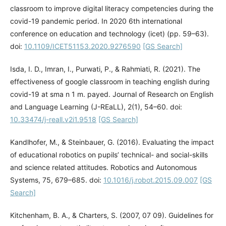
classroom to improve digital literacy competencies during the
covid-19 pandemic period. In 2020 6th international
conference on education and technology (icet) (pp. 59–63).
doi:
10.1109/ICET51153.2020.9276590
[GS Search]
Isda, I. D., Imran, I., Purwati, P., & Rahmiati, R. (2021). The
effectiveness of google classroom in teaching english during
covid-19 at sma n 1 m. payed. Journal of Research on English
and Language Learning (J-REaLL), 2(1), 54–60. doi:
10.33474/j-reall.v2i1.9518
[GS Search]
Kandlhofer, M., & Steinbauer, G. (2016). Evaluating the impact
of educational robotics on pupils’ technical- and social-skills
and science related attitudes. Robotics and Autonomous
Systems, 75, 679–685. doi:
10.1016/j.robot.2015.09.007
[GS
Search]
Kitchenham, B. A., & Charters, S. (2007, 07 09). Guidelines for