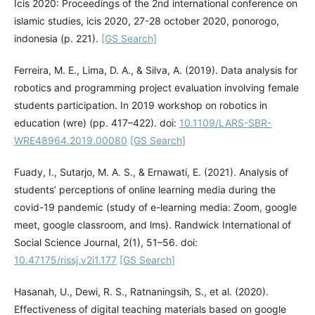
Icis 2020: Proceedings of the 2nd international conference on
islamic studies, icis 2020, 27-28 october 2020, ponorogo,
indonesia (p. 221).
[GS Search]
Ferreira, M. E., Lima, D. A., & Silva, A. (2019). Data analysis for
robotics and programming project evaluation involving female
students participation. In 2019 workshop on robotics in
education (wre) (pp. 417–422). doi:
10.1109/LARS-SBR-
WRE48964.2019.00080
[GS Search]
Fuady, I., Sutarjo, M. A. S., & Ernawati, E. (2021). Analysis of
students’ perceptions of online learning media during the
covid-19 pandemic (study of e-learning media: Zoom, google
meet, google classroom, and lms). Randwick International of
Social Science Journal, 2(1), 51–56. doi:
10.47175/rissj.v2i1.177
[GS Search]
Hasanah, U., Dewi, R. S., Ratnaningsih, S., et al. (2020).
Effectiveness of digital teaching materials based on google