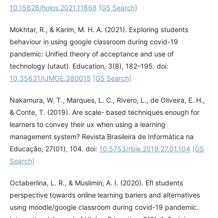
10.15628/holos.2021.11668
[GS Search]
Mokhtar, R., & Karim, M. H. A. (2021). Exploring students
behaviour in using google classroom during covid-19
pandemic: Unified theory of acceptance and use of
technology (utaut). Education, 3(8), 182–195. doi:
10.35631/IJMOE.380015
[GS Search]
Nakamura, W. T., Marques, L. C., Rivero, L., de Oliveira, E. H.,
& Conte, T. (2019). Are scale- based techniques enough for
learners to convey their ux when using a learning
management system? Revista Brasileira de Informática na
Educação, 27(01), 104. doi:
10.5753/rbie.2019.27.01.104
[GS
Search]
Octaberlina, L. R., & Muslimin, A. I. (2020). Efl students
perspective towards online learning bariers and alternatives
using moodle/google classroom during covid-19 pandemic.