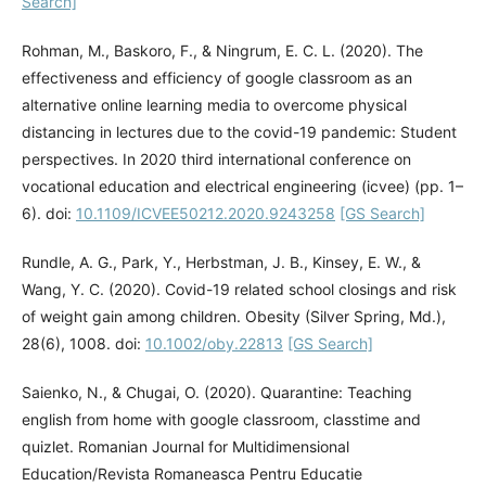
Search]
Rohman, M., Baskoro, F., & Ningrum, E. C. L. (2020). The
effectiveness and efficiency of google classroom as an
alternative online learning media to overcome physical
distancing in lectures due to the covid-19 pandemic: Student
perspectives. In 2020 third international conference on
vocational education and electrical engineering (icvee) (pp. 1–
6). doi:
10.1109/ICVEE50212.2020.9243258
[GS Search]
Rundle, A. G., Park, Y., Herbstman, J. B., Kinsey, E. W., &
Wang, Y. C. (2020). Covid-19 related school closings and risk
of weight gain among children. Obesity (Silver Spring, Md.),
28(6), 1008. doi:
10.1002/oby.22813
[GS Search]
Saienko, N., & Chugai, O. (2020). Quarantine: Teaching
english from home with google classroom, classtime and
quizlet. Romanian Journal for Multidimensional
Education/Revista Romaneasca Pentru Educatie