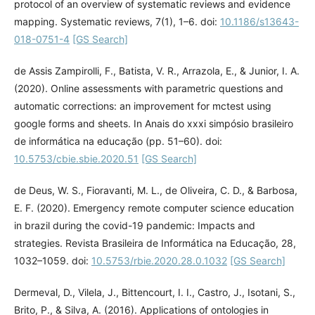
protocol of an overview of systematic reviews and evidence
mapping. Systematic reviews, 7(1), 1–6. doi:
10.1186/s13643-
018-0751-4
[GS Search]
de Assis Zampirolli, F., Batista, V. R., Arrazola, E., & Junior, I. A.
(2020). Online assessments with parametric questions and
automatic corrections: an improvement for mctest using
google forms and sheets. In Anais do xxxi simpósio brasileiro
de informática na educação (pp. 51–60). doi:
10.5753/cbie.sbie.2020.51
[GS Search]
de Deus, W. S., Fioravanti, M. L., de Oliveira, C. D., & Barbosa,
E. F. (2020). Emergency remote computer science education
in brazil during the covid-19 pandemic: Impacts and
strategies. Revista Brasileira de Informática na Educação, 28,
1032–1059. doi:
10.5753/rbie.2020.28.0.1032
[GS Search]
Dermeval, D., Vilela, J., Bittencourt, I. I., Castro, J., Isotani, S.,
Brito, P., & Silva, A. (2016). Applications of ontologies in