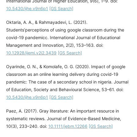
International Journal of Higher Education, 9(6), 1–9. doi:
10.5430/ijhe.v9n6p1
[GS Search]
Oktaria, A. A., & Rahmayadevi, L. (2021).
Students’perceptions of using google classroom during the
covid-19 pandemicc. International Journal of Educational
Management and Innovation, 2(2), 153–163. doi:
10.12928/ijemi.v2i2.3439
[GS Search]
Oyarinde, O. N., & Komolafe, O. G. (2020). Impact of google
classroom as an online learning delivery during covid-19
pandemic: The case of a secondary school in nigeria. Journal
of Education, Society and Behavioural Science, 53–61. doi:
10.5430/ijhe.v9n6p1
[GS Search]
Paez, A. (2017). Gray literature: An important resource in
systematic reviews. Journal of Evidence-Based Medicine,
10(3), 233–240. doi:
10.1111/jebm.12266
[GS Search]