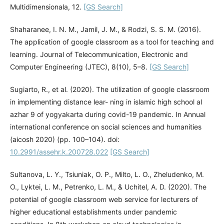
Multidimensionala, 12.
[GS Search]
Shaharanee, I. N. M., Jamil, J. M., & Rodzi, S. S. M. (2016).
The application of google classroom as a tool for teaching and
learning. Journal of Telecommunication, Electronic and
Computer Engineering (JTEC), 8(10), 5–8.
[GS Search]
Sugiarto, R., et al. (2020). The utilization of google classroom
in implementing distance lear- ning in islamic high school al
azhar 9 of yogyakarta during covid-19 pandemic. In Annual
international conference on social sciences and humanities
(aicosh 2020) (pp. 100–104). doi:
10.2991/assehr.k.200728.022
[GS Search]
Sultanova, L. Y., Tsiuniak, O. P., Milto, L. O., Zheludenko, M.
O., Lyktei, L. M., Petrenko, L. M., & Uchitel, A. D. (2020). The
potential of google classroom web service for lecturers of
higher educational establishments under pandemic