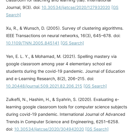
Journal, 9(3). doi:
10.30534/ijatcse/2020/127932020
[GS
Search]
Xu, R., & Wunsch, D. (2005). Survey of clustering algorithms.
IEEE Transactions on neural networks, 16(3), 645–678. doi:
10.1109/TNN.2005.845141
[GS Search]
Yen, E. L. Y., & Mohamad, M. (2021). Spelling mastery via
google classroom among year 4 elementary school esl
students during the covid-19 pandemic. Journal of Education
and e-Learning Research, 8(2), 206–215. doi:
10.20448/journal.509.2021.82.206.215
[GS Search]
Zulkefli, N., Hashim, H., & Syahrin, S. (2020). Evaluating e-
learning google classroom tools for computer science subjects
during covid-19 pandemic. International Journal of Advanced
Trends in Computer Science and Engineering, 6251–6258.
doi:
10.30534/ijatcse/2020/304942020
[GS Search]