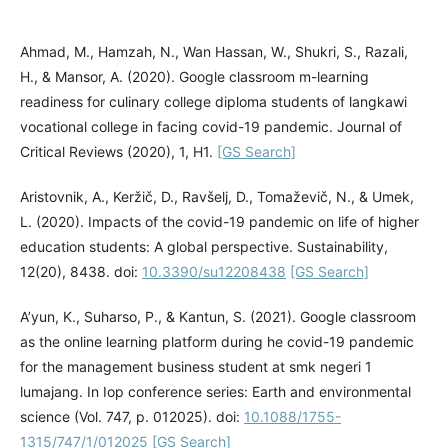
Ahmad, M., Hamzah, N., Wan Hassan, W., Shukri, S., Razali,
H., & Mansor, A. (2020). Google classroom m-learning
readiness for culinary college diploma students of langkawi
vocational college in facing covid-19 pandemic. Journal of
Critical Reviews (2020), 1, H1.
[GS Search]
Aristovnik, A., Keržič, D., Ravšelj, D., Tomaževič, N., & Umek,
L. (2020). Impacts of the covid-19 pandemic on life of higher
education students: A global perspective. Sustainability,
12(20), 8438. doi:
10.3390/su12208438
[GS Search]
A’yun, K., Suharso, P., & Kantun, S. (2021). Google classroom
as the online learning platform during he covid-19 pandemic
for the management business student at smk negeri 1
lumajang. In Iop conference series: Earth and environmental
science (Vol. 747, p. 012025). doi:
10.1088/1755-
1315/747/1/012025
[GS Search]