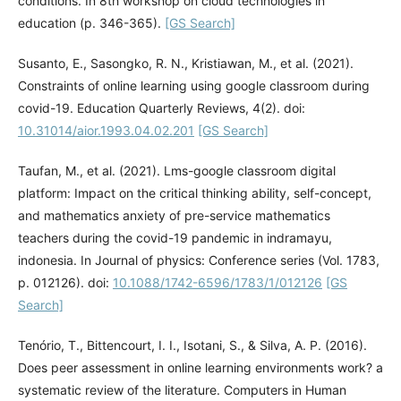
conditions. In 8th workshop on cloud technologies in
education (p. 346-365).
[GS Search]
Susanto, E., Sasongko, R. N., Kristiawan, M., et al. (2021).
Constraints of online learning using google classroom during
covid-19. Education Quarterly Reviews, 4(2). doi:
10.31014/aior.1993.04.02.201
[GS Search]
Taufan, M., et al. (2021). Lms-google classroom digital
platform: Impact on the critical thinking ability, self-concept,
and mathematics anxiety of pre-service mathematics
teachers during the covid-19 pandemic in indramayu,
indonesia. In Journal of physics: Conference series (Vol. 1783,
p. 012126). doi:
10.1088/1742-6596/1783/1/012126
[GS
Search]
Tenório, T., Bittencourt, I. I., Isotani, S., & Silva, A. P. (2016).
Does peer assessment in online learning environments work? a
systematic review of the literature. Computers in Human