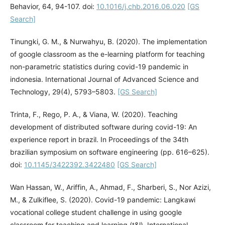
Behavior, 64, 94-107. doi:
10.1016/j.chb.2016.06.020
[GS
Search]
Tinungki, G. M., & Nurwahyu, B. (2020). The implementation
of google classroom as the e-learning platform for teaching
non-parametric statistics during covid-19 pandemic in
indonesia. International Journal of Advanced Science and
Technology, 29(4), 5793–5803.
[GS Search]
Trinta, F., Rego, P. A., & Viana, W. (2020). Teaching
development of distributed software during covid-19: An
experience report in brazil. In Proceedings of the 34th
brazilian symposium on software engineering (pp. 616–625).
doi:
10.1145/3422392.3422480
[GS Search]
Wan Hassan, W., Ariffin, A., Ahmad, F., Sharberi, S., Nor Azizi,
M., & Zulkiflee, S. (2020). Covid-19 pandemic: Langkawi
vocational college student challenge in using google
classroom for teaching and learning (t&l). International