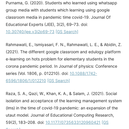
Purnama, G. (2020). Students who learned using whatsapp
group media with students which learning using google
classroom media in pandemic time covid-19. Journal Of
Educational Experts (JEE), 3(2), 69–73. doi:
10.30740/jee.v3i2p69-73
[GS Search]
Rahmawati, E., Ismiyasari, F. N., Rahmawati, L. E., & Abidin, Z.
(2021). The different google classroom and edulogy platform
e-learning on hots problem for elementary students in the
corona pandemic period. In Journal of physics: Conference
series (Vol. 1806, p. 012210). doi:
10.1088/1742-
6596/1806/1/012210
[GS Search]
Raza, S. A., Qazi, W., Khan, K. A., & Salam, J. (2021). Social
isolation and acceptance of the learning management system
(lms) in the time of covid-19 pandemic: an expansion of the
utaut model. Journal of Educational Computing Research,
59(2), 183–208. doi:
10.1177/0735633120960421
[GS