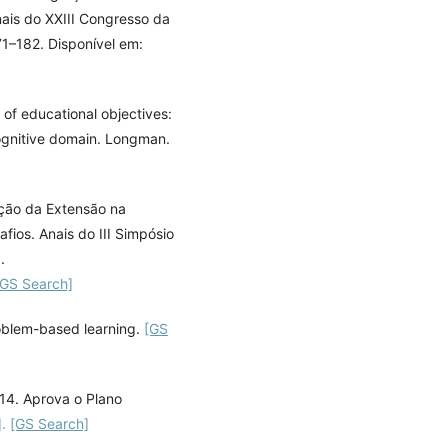
is do XXIII Congresso da
1–182. Disponível em:
 of educational objectives:
 cognitive domain. Longman.
ação da Extensão na
ios. Anais do III Simpósio
.
[GS Search]
problem-based learning.
[GS
14. Aprova o Plano
].
[GS Search]