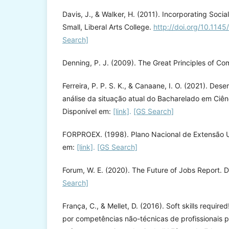
Davis, J., & Walker, H. (2011). Incorporating Socia
Small, Liberal Arts College.
http://doi.org/10.11
Search]
Denning, P. J. (2009). The Great Principles of C
Ferreira, P. P. S. K., & Canaane, I. O. (2021). De
análise da situação atual do Bacharelado em Ciê
Disponível em:
[link]
.
[GS Search]
FORPROEX. (1998). Plano Nacional de Extensão Un
em:
[link]
.
[GS Search]
Forum, W. E. (2020). The Future of Jobs Report. 
Search]
França, C., & Mellet, D. (2016). Soft skills requi
por competências não-técnicas de profissionais p