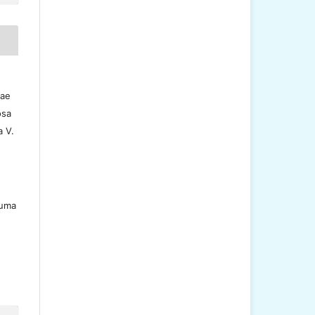
nae
osa
a V.
 uma