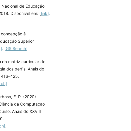
o Nacional de Educação.
18. Disponível em: [
link
].
a concepção à
 Educação Superior
k]
.
[GS Search]
 da matriz curricular de
ia dos perfis. Anais do
 416–425.
rch]
rbosa, F. P. (2020).
 Ciência da Computaçao
curso. Anais do XXVIII
0.
ch]
.