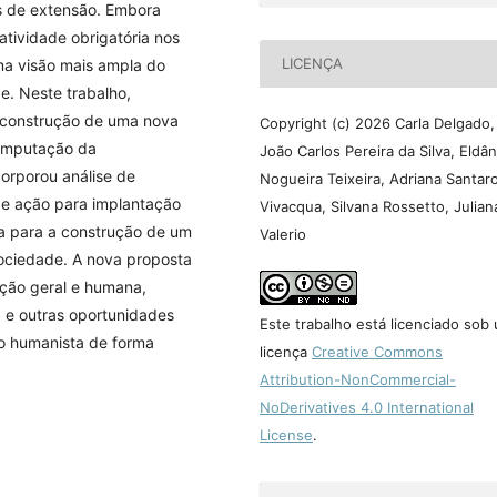
s de extensão. Embora
tividade obrigatória nos
LICENÇA
uma visão mais ampla do
e. Neste trabalho,
a construção de uma nova
Copyright (c) 2026 Carla Delgado,
Computação da
João Carlos Pereira da Silva, Eldâ
corporou análise de
Nogueira Teixeira, Adriana Santar
 de ação para implantação
Vivacqua, Silvana Rossetto, Julian
a para a construção de um
Valerio
sociedade. A nova proposta
mação geral e humana,
a e outras oportunidades
Este trabalho está licenciado sob
o humanista de forma
licença
Creative Commons
Attribution-NonCommercial-
NoDerivatives 4.0 International
License
.