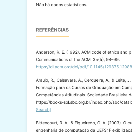
Não há dados estatísticos.
REFERÊNCIAS
Anderson, R. E. (1992). ACM code of ethics and p
Communications of the ACM, 35(5), 94–99.
https://dl.acm.org/doi/pdf/10.1145/129875.1298
Araujo, R., Calsavara, A., Cerqueira, A., & Leite, J
Formação para os Cursos de Graduação em Compu
Competências Atitudinais. Sociedade Brasi leira
https://books-sol.sbc.org.br/index.php/sbc/cat
Search]
Bittencourt, R. A., & Figueiredo, O. A. (2003). O c
engenharia de computação da UEFS: Flexibilização