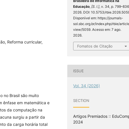
Brasileira de Informática na
Educação
,
[S. l.]
, v. 34, p. 799–836
2026. DOI: 10.5753/rbie.2026.505
Disponível em: https://journals-
sol.sbc.org.br/index.php/rbie/articl
view/5059. Acesso em: 7 ago.
2026.
o, Reforma curricular,
Fomatos de Citação
ISSUE
Vol. 34 (2026)
 no Brasil são muito
SECTION
om ênfase em matemática e
ctos da computação na
Artigos Premiados :: EduCom
acuna surgiu a partir da
2024
to da carga horária total