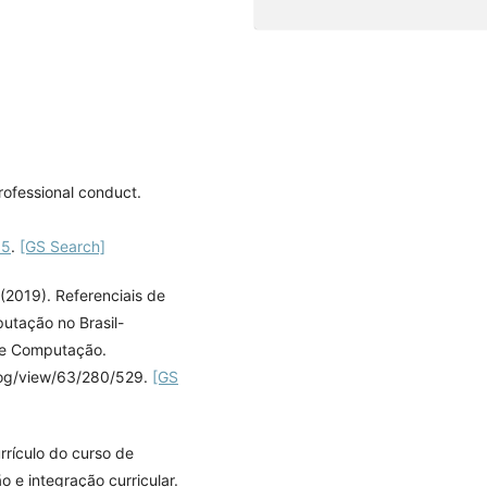
rofessional conduct.
85
.
[GS Search]
. (2019). Referenciais de
tação no Brasil-
 de Computação.
alog/view/63/280/529.
[GS
urrículo do curso de
 e integração curricular.