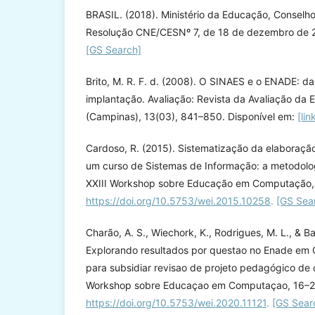
BRASIL. (2018). Ministério da Educação, Conselh
Resolução CNE/CESNº 7, de 18 de dezembro de 20
[GS Search]
Brito, M. R. F. d. (2008). O SINAES e o ENADE: d
implantação. Avaliação: Revista da Avaliação da
(Campinas), 13(03), 841–850. Disponível em:
[lin
Cardoso, R. (2015). Sistematização da elaboração
um curso de Sistemas de Informação: a metodolog
XXIII Workshop sobre Educação em Computação,
https://doi.org/10.5753/wei.2015.10258
.
[GS Sea
Charão, A. S., Wiechork, K., Rodrigues, M. L., & Ba
Explorando resultados por questao no Enade em
para subsidiar revisao de projeto pedagógico de 
Workshop sobre Educaçao em Computaçao, 16–2
https://doi.org/10.5753/wei.2020.11121
.
[GS Sear