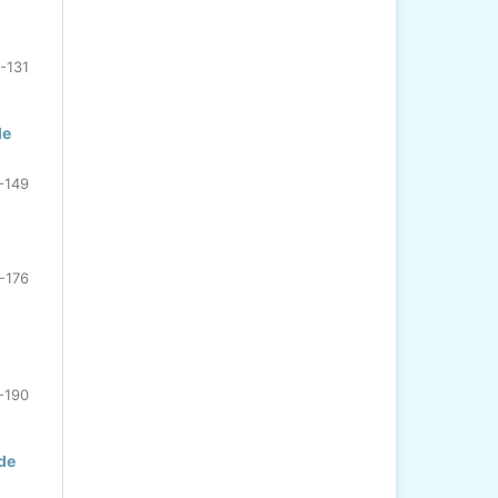
-131
de
-149
-176
-190
de