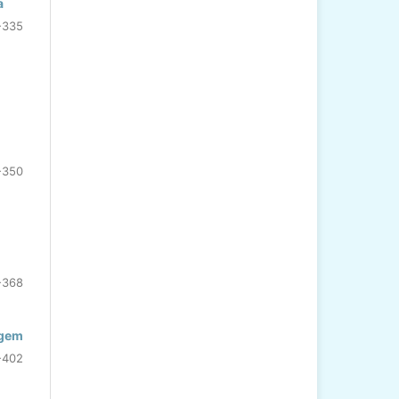
a
-335
-350
-368
agem
-402