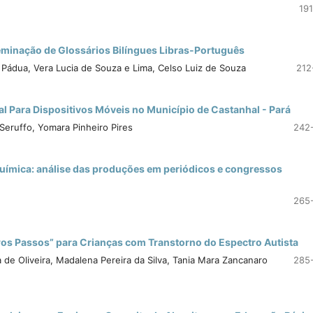
191
seminação de Glossários Bilíngues Libras-Português
l Pádua, Vera Lucia de Souza e Lima, Celso Luiz de Souza
212
l Para Dispositivos Móveis no Município de Castanhal - Pará
Seruffo, Yomara Pinheiro Pires
242
Química: análise das produções em periódicos e congressos
265
ros Passos” para Crianças com Transtorno do Espectro Autista
a de Oliveira, Madalena Pereira da Silva, Tania Mara Zancanaro
285