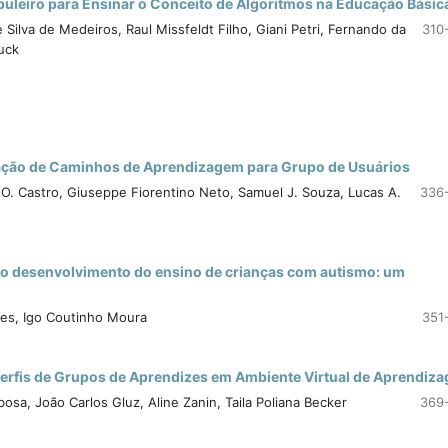
uleiro para Ensinar o Conceito de Algoritmos na Educação Básic
Silva de Medeiros, Raul Missfeldt Filho, Giani Petri, Fernando da
310
auck
ção de Caminhos de Aprendizagem para Grupo de Usuários
. O. Castro, Giuseppe Fiorentino Neto, Samuel J. Souza, Lucas A.
336
 o desenvolvimento do ensino de crianças com autismo: um
res, Igo Coutinho Moura
351
erfis de Grupos de Aprendizes em Ambiente Virtual de Aprendiz
osa, João Carlos Gluz, Aline Zanin, Taila Poliana Becker
369