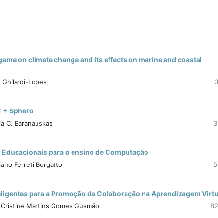
game on climate change and its effects on marine and coastal
i Ghilardi-Lopes
0
C + Sphero
ia C. Baranauskas
3
 Educacionais para o ensino de Computação
iano Ferreti Borgatto
5
nteligentes para a Promoção da Colaboração na Aprendizagem Virtu
i, Cristine Martins Gomes Gusmão
82