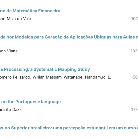
ino de Matemática Financeira
ane Maia do Vale
102
ida por Modelos para Geração de Aplicações Ubíquas para Aulas 
son Viana
132
e Processing: a Systematic Mapping Study
 Romero Felizardo, Willian Massami Watanabe, Nandamudi L.
150
y on the Portuguese language
aranto Dazzi
177
nsino Superior brasileiro: uma percepção estudantil em um curso 